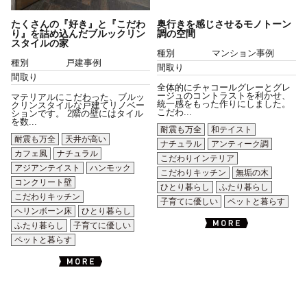
たくさんの『好き』と『こだわ
奥行きを感じさせるモノトーン
り』を詰め込んだブルックリン
調の空間
スタイルの家
種別
マンション事例
種別
戸建事例
間取り
間取り
全体的にチャコールグレーとグレ
ージュのコントラストを利かせ、
マテリアルにこだわった、ブルッ
統一感をもった作りにしました。
クリンスタイルな戸建てリノベー
こだわ...
ションです。 2階の壁にはタイル
を数...
耐震も万全
和テイスト
耐震も万全
天井が高い
ナチュラル
アンティーク調
カフェ風
ナチュラル
こだわりインテリア
アジアンテイスト
ハンモック
こだわりキッチン
無垢の木
コンクリート壁
ひとり暮らし
ふたり暮らし
こだわりキッチン
子育てに優しい
ペットと暮らす
ヘリンボーン床
ひとり暮らし
ふたり暮らし
子育てに優しい
ペットと暮らす