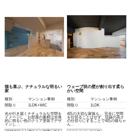
猫も喜ぶ、ナチュラルな明るい
ウェーブ状の壁が創り出す柔ら
家
かい空間
種別
マンション事例
種別
マンション事例
間取り
1LDK+WIC
間取り
1LDK
光が行き届くナチュラルな空間を
4匹の大切な家族も… 完全に空間
イメージし、お部屋の素材は全体
を仕切ることはせず、目線の高さ
的に明るい色のクリア塗装でデザ
の仕切りにすることで4匹の猫ちゃ
インし...
ん...