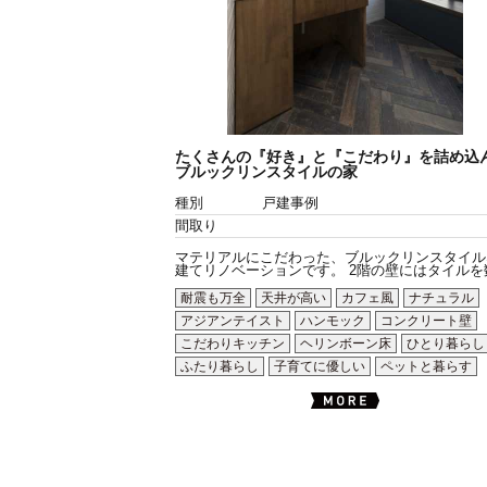
たくさんの『好き』と『こだわり』を詰め込
ブルックリンスタイルの家
種別
戸建事例
間取り
マテリアルにこだわった、ブルックリンスタイル
建てリノベーションです。 2階の壁にはタイルを数.
耐震も万全
天井が高い
カフェ風
ナチュラル
アジアンテイスト
ハンモック
コンクリート壁
こだわりキッチン
ヘリンボーン床
ひとり暮らし
ふたり暮らし
子育てに優しい
ペットと暮らす