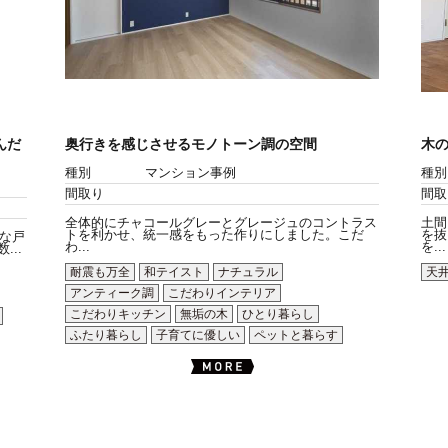
んだ
奥行きを感じさせるモノトーン調の空間
木
種別
マンション事例
種別
間取り
間取
全体的にチャコールグレーとグレージュのコントラス
土間
トを利かせ、統一感をもった作りにしました。こだ
を抜
な戸
わ...
を...
..
耐震も万全
和テイスト
ナチュラル
天
アンティーク調
こだわりインテリア
こだわりキッチン
無垢の木
ひとり暮らし
ふたり暮らし
子育てに優しい
ペットと暮らす