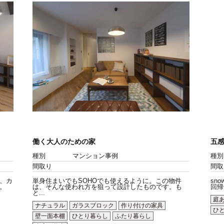
働く大人のための家
五感
種別
マンション事例
種別
間取り
間取
、カ
単身住まいでもSOHOでも使えるように。この物件
sn
。
は、そんな使われ方を狙って設計したものです。も
回帰を
と...
庭
ナチュラル
ガラスブロック
作り付けの家具
ひ
壁一面本棚
ひとり暮らし
ふたり暮らし