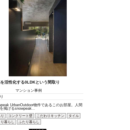
を活性化する0LDKという間取り
マンション事例
り
owpeak UrbanOutdoor物件であるこのお部屋。人間
掲げるsnowpeak...
あり
コンクリート壁
こだわりキッチン
タイル
とり暮らし
ふたり暮らし