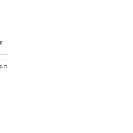
家
たカ
に